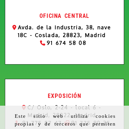
OFICINA CENTRAL
Avda. de la Industria, 38, nave
18C -
Coslada,
28823,
Madrid
91 674 58 08
EXPOSICIÓN
C/ Oslo, 2-24 - local 6 -
Madrid,
28022,
Madrid
Este sitio web utiliza cookies
91 775 57 47
91 775 80 35
propias y de terceros que permiten