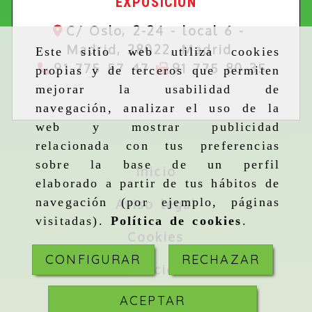
EXPOSICIÓN
C/ Oslo, 2-24 - local 6 -
Madrid,
28022,
Madrid
Este sitio web utiliza cookies
91 775 57 47
91 775 80 35
propias y de terceros que permiten
mejorar la usabilidad de
navegación, analizar el uso de la
web y mostrar publicidad
relacionada con tus preferencias
sobre la base de un perfil
Inicio
elaborado a partir de tus hábitos de
navegación (por ejemplo, páginas
Aviso legal
visitadas).
Política de cookies
.
Cookies
CONFIGURAR
RECHAZAR
Privacidad
ACEPTAR