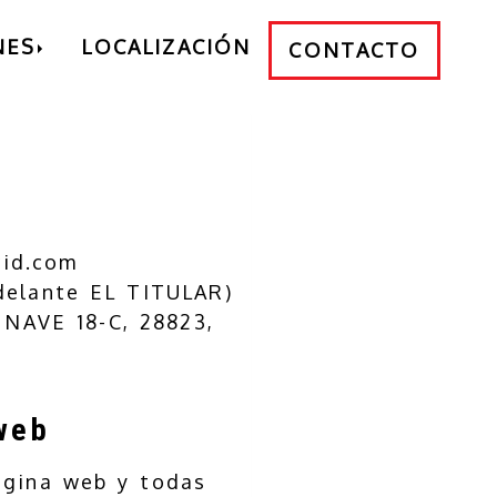
NES
LOCALIZACIÓN
CONTACTO
rid.com
delante EL TITULAR)
 NAVE 18-C
,
28823
,
web
ágina web y todas