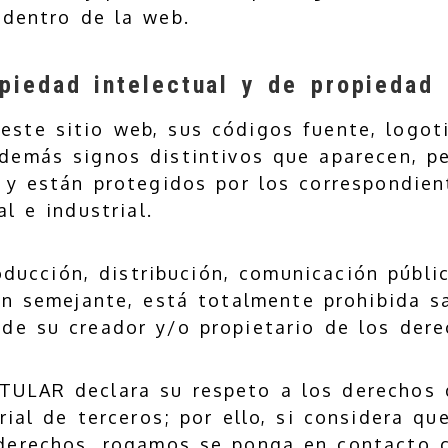
 dentro de la web.
iedad intelectual y de propiedad i
este sitio web, sus códigos fuente, logot
demás signos distintivos que aparecen, p
 y están protegidos por los correspondie
l e industrial.
roducción, distribución, comunicación públi
ón semejante, está totalmente prohibida s
 de su creador y/o propietario de los dere
ITULAR declara su respeto a los derechos
rial de terceros; por ello, si considera qu
 derechos, rogamos se ponga en contacto 