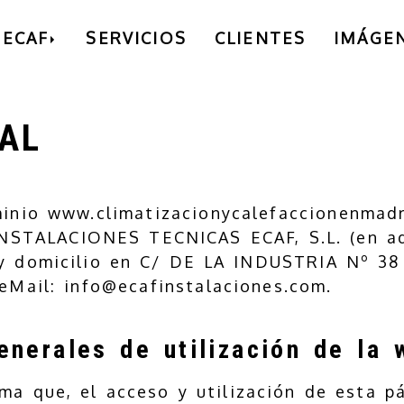
ECAF
SERVICIOS
CLIENTES
IMÁGE
AL
minio
www.climatizacionycalefaccionenmad
INSTALACIONES TECNICAS ECAF, S.L.
(en a
 domicilio en
C/ DE LA INDUSTRIA Nº 38
 eMail:
info@ecafinstalaciones.com
.
enerales de utilización de la 
ma que, el acceso y utilización de esta p