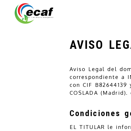
AVISO LEG
Aviso Legal del do
correspondiente a
con
CIF
B82644139
y
COSLADA
(
Madrid
).
Condiciones g
EL TITULAR le infor