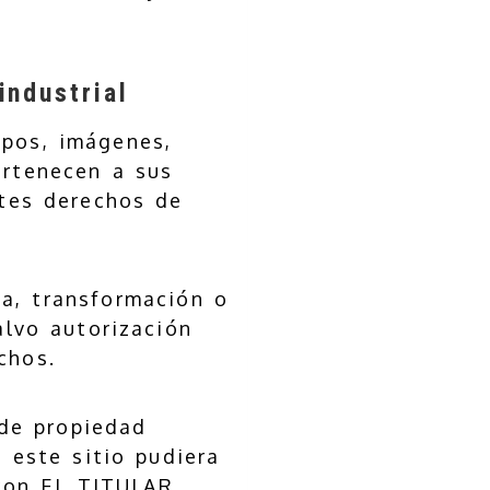
ndustrial
ipos, imágenes,
ertenecen a sus
ntes derechos de
ca, transformación o
alvo autorización
chos.
 de propiedad
e este sitio pudiera
con EL TITULAR